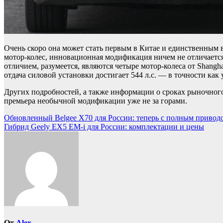
Очень скоро она может стать первым в Китае и единственным
мотор-колес, инновационная модификация ничем не отличается
отличием, разумеется, являются четыре мотор-колеса от Shangha
отдача силовой установки достигает 544 л.с. — в точности 
Других подробностей, а также информации о сроках рыночного 
премьера необычной модификации уже не за горами.
Навигация
Обновленный Belgee X70 для России: теперь с полным привод
Гибрид Geely EX5 EM-i для России: комплектации и цены
по
записям
От
Alex