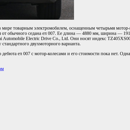
 в мире товарным электромобилем, оснащенным четырьмя мотор-
 от обычного седана eπ 007. Ее длина — 4880 мм, ширина — 191
i Automobile Electric Drive Co., Ltd. Они носят индекс TZ405XS
как у стандартного двухмоторного варианта.
дебюта eπ 007 с мотор-колесами и его стоимости пока нет. Одн
ом