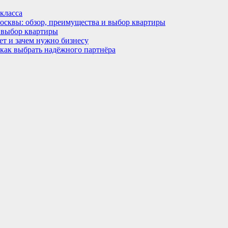
класса
Москвы: обзор, преимущества и выбор квартиры
 выбор квартиры
ет и зачем нужно бизнесу
 как выбрать надёжного партнёра