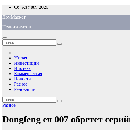
Перейти
Сб. Авг 8th, 2026
к
ДомМаркет
содержимому
Недвижимость
Жилая
Инвестиции
Ипотека
Коммерческая
Новости
Разное
Реновации
Разное
Dongfeng eπ 007 обретет сер