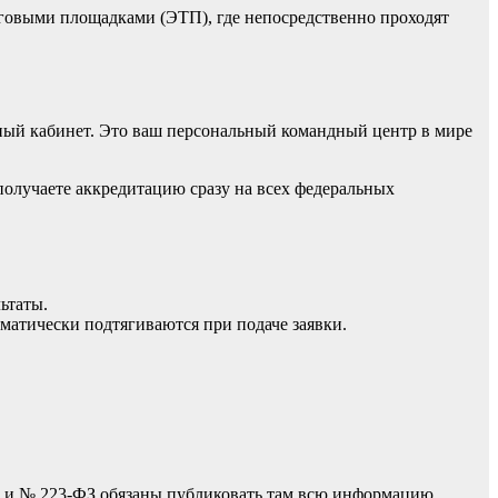
рговыми площадками (ЭТП), где непосредственно проходят
чный кабинет. Это ваш персональный командный центр в мире
получаете аккредитацию сразу на всех федеральных
ьтаты.
матически подтягиваются при подаче заявки.
ФЗ и № 223-ФЗ обязаны публиковать там всю информацию.