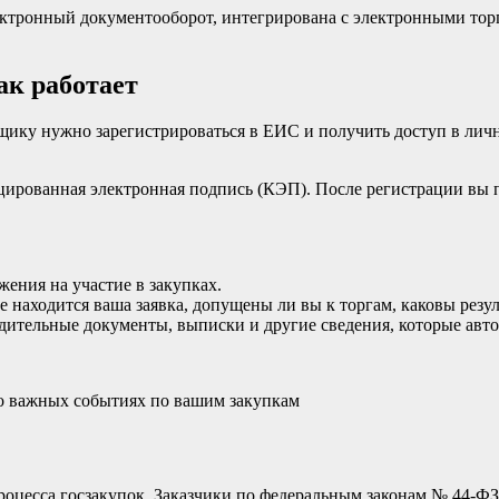
лектронный документооборот, интегрирована с электронными то
ак работает
тавщику нужно зарегистрироваться в ЕИС и получить доступ в ли
ицированная электронная подпись (КЭП). После регистрации вы 
жения на участие в закупках.
е находится ваша заявка, допущены ли вы к торгам, каковы резул
дительные документы, выписки и другие сведения, которые авто
о важных событиях по вашим закупкам
 процесса госзакупок. Заказчики по федеральным законам № 44-