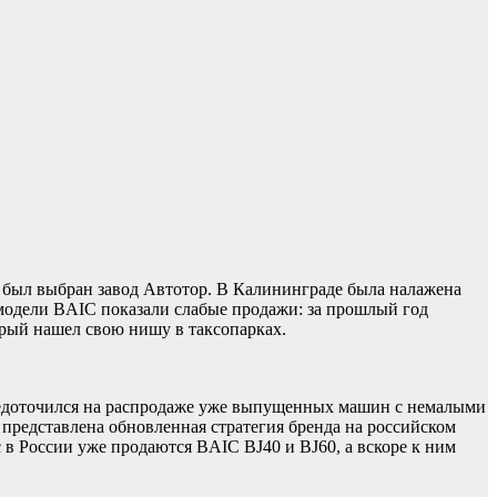
 был выбран завод Автотор. В Калининграде была налажена
одели BAIC показали слабые продажи: за прошлый год
орый нашел свою нишу в таксопарках.
осредоточился на распродаже уже выпущенных машин с немалыми
представлена обновленная стратегия бренда на российском
в России уже продаются BAIC BJ40 и BJ60, а вскоре к ним