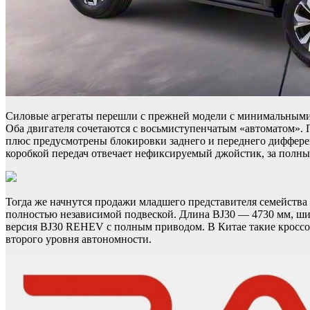
Силовые агрегаты перешли с прежней модели с минимальными и
Оба двигателя сочетаются с восьмиступенчатым «автоматом».
плюс предусмотрены блокировки заднего и переднего диффере
коробкой передач отвечает нефиксируемый джойстик, за полн
Тогда же начнутся продажи младшего представителя семейства
полностью независимой подвеской. Длина BJ30 — 4730 мм, шир
версия BJ30 REHEV с полным приводом. В Китае такие кроссове
второго уровня автономности.