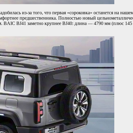
адобилась из-за того, что первая «сороковка» останется на наш
 комфортнее предшественника. Полностью новый цельнометалличе
. BAIC BJ41 заметно крупнее BJ40: длина — 4790 мм (плюс 145