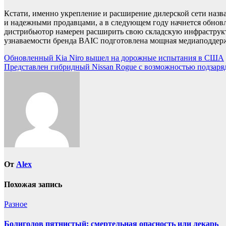
Кстати, именно укрепление и расширение дилерской сети наз
и надежными продавцами, а в следующем году начнется обновл
дистрибьютор намерен расширить свою складскую инфраструкту
узнаваемости бренда BAIC подготовлена мощная медиаподдер
Навигация
Обновленный Kia Niro вышел на дорожные испытания в США
Представлен гибридный Nissan Rogue с возможностью подзаря
по
записям
От
Alex
Похожая запись
Разное
Болиголов пятнистый: смертельная опасность или лекарь