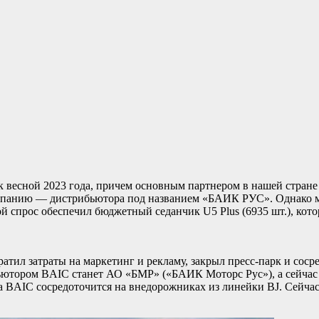
весной 2023 года, причем основным партнером в нашей стране
омпанию — дистрибьютора под названием «БАИК РУС». Однако м
й спрос обеспечил бюджетный седанчик U5 Plus (6935 шт.), кот
кратил затраты на маркетинг и рекламу, закрыл пресс-парк и с
ьютором BAIC станет АО «БМР» («БАИК Моторc Рус»), а сейчас 
BAIC сосредоточится на внедорожниках из линейки BJ. Сейчас 