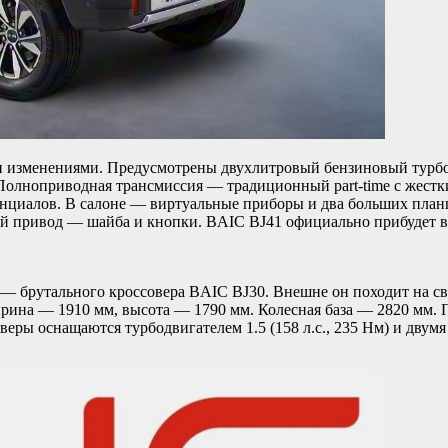
зменениями. Предусмотрены двухлитровый бензиновый турбомотор
 Полноприводная трансмиссия — традиционный part-time с жест
нциалов. В салоне — виртуальные приборы и два больших планш
ый привод — шайба и кнопки. BAIC BJ41 официально прибудет в
 — брутального кроссовера BAIC BJ30. Внешне он походит на с
ина — 1910 мм, высота — 1790 мм. Колесная база — 2820 мм. П
ры оснащаются турбодвигателем 1.5 (158 л.с., 235 Нм) и двумя 