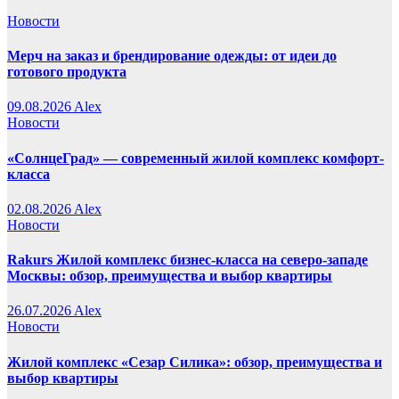
Новости
Мерч на заказ и брендирование одежды: от идеи до
готового продукта
09.08.2026
Alex
Новости
«СолнцеГрад» — современный жилой комплекс комфорт-
класса
02.08.2026
Alex
Новости
Rakurs Жилой комплекс бизнес-класса на северо-западе
Москвы: обзор, преимущества и выбор квартиры
26.07.2026
Alex
Новости
Жилой комплекс «Сезар Силика»: обзор, преимущества и
выбор квартиры