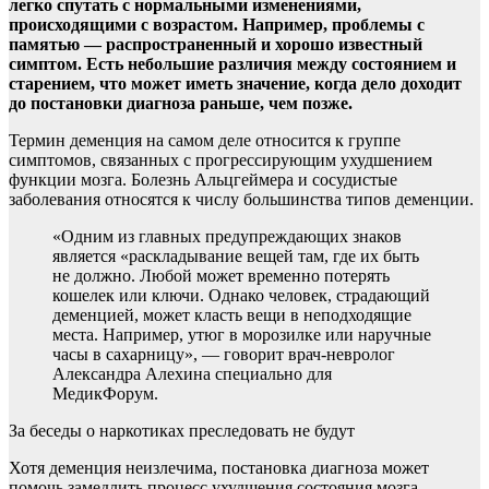
легко спутать с нормальными изменениями,
происходящими с возрастом. Например, проблемы с
памятью — распространенный и хорошо известный
симптом. Есть небольшие различия между состоянием и
старением, что может иметь значение, когда дело доходит
до
постановки диагноза раньше, чем позже.
Термин деменция на самом деле относится к группе
симптомов, связанных с прогрессирующим ухудшением
функции мозга. Болезнь Альцгеймера и сосудистые
заболевания относятся к числу большинства типов деменции.
«Одним из главных предупреждающих знаков
является «раскладывание вещей там, где их быть
не должно. Любой может временно потерять
кошелек или ключи. Однако человек, страдающий
деменцией, может класть вещи в неподходящие
места. Например, утюг в морозилке или наручные
часы в сахарницу», — говорит врач-невролог
Александра Алехина специально для
МедикФорум.
За беседы о наркотиках преследовать не будут
Хотя деменция неизлечима, постановка диагноза может
помочь замедлить процесс ухудшения состояния мозга