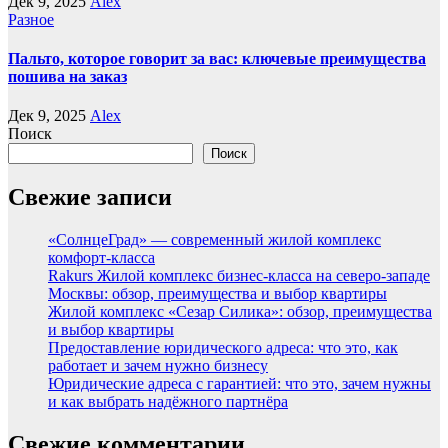
Дек 9, 2025
Alex
Разное
Пальто, которое говорит за вас: ключевые преимущества
пошива на заказ
Дек 9, 2025
Alex
Поиск
Поиск
Свежие записи
«СолнцеГрад» — современный жилой комплекс
комфорт-класса
Rakurs Жилой комплекс бизнес-класса на северо-западе
Москвы: обзор, преимущества и выбор квартиры
Жилой комплекс «Сезар Силика»: обзор, преимущества
и выбор квартиры
Предоставление юридического адреса: что это, как
работает и зачем нужно бизнесу
Юридические адреса с гарантией: что это, зачем нужны
и как выбрать надёжного партнёра
Свежие комментарии