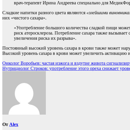
врач-терапевт Ирина Андреева специально для МедикФо
Сладкие напитки разного цвета являются
«злейшими виновника
них «чистого сахара».
«Употребление большого количества сладкой пищи может 
риск атеросклероза. Потребление сахара также вызывает
увеличения риска их разрыва».
Постоянный высокий уровень сахара в крови также может нар
Высокий уровень сахара в крови может увеличить активацию 
Навигация
Онколог Воробьев: частая изжога и вздутие живота сигнализи
Нутрициолог Строков: употребление этого ореха снижает уров
по
записям
От
Alex