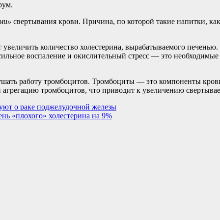
рум.
ми»
свертывания крови. Причина, по которой такие напитки, как 
увеличить количество холестерина, вырабатываемого печенью. 
 сильное воспаление и окислительный стресс — это необходимые
ушать работу тромбоцитов. Тромбоциты — это компоненты крови
и агрегацию тромбоцитов, что приводит к увеличению свертыва
руют о раке поджелудочной железы
ень «плохого» холестерина на 9%