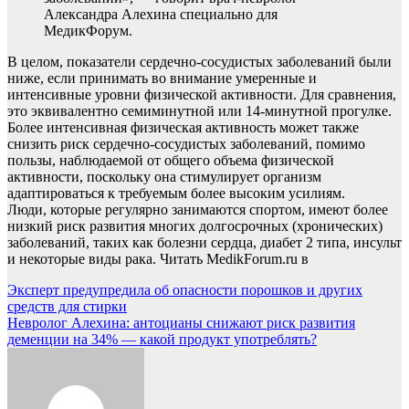
Александра Алехина специально для
МедикФорум.
В целом, показатели сердечно-сосудистых заболеваний были
ниже, если принимать во внимание умеренные и
интенсивные уровни физической активности. Для сравнения,
это эквивалентно семиминутной или 14-минутной прогулке.
Более интенсивная физическая активность может также
снизить риск сердечно-сосудистых заболеваний, помимо
пользы, наблюдаемой от общего объема физической
активности, поскольку она стимулирует организм
адаптироваться к требуемым более высоким усилиям.
Люди, которые регулярно занимаются спортом, имеют более
низкий риск развития многих долгосрочных (хронических)
заболеваний, таких как болезни сердца, диабет 2 типа, инсульт
и некоторые виды рака.
Читать MedikForum.ru в
Навигация
Эксперт предупредила об опасности порошков и других
средств для стирки
по
Невролог Алехина: антоцианы снижают риск развития
записям
деменции на 34% — какой продукт употреблять?