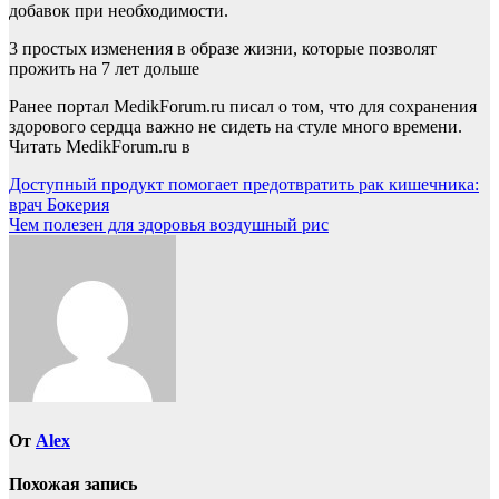
добавок при необходимости.
3 простых изменения в образе жизни, которые позволят
прожить на 7 лет дольше
Ранее портал MedikForum.ru писал о том, что для сохранения
здорового сердца важно не сидеть на стуле много времени.
Читать MedikForum.ru в
Навигация
Доступный продукт помогает предотвратить рак кишечника:
врач Бокерия
по
Чем полезен для здоровья воздушный рис
записям
От
Alex
Похожая запись