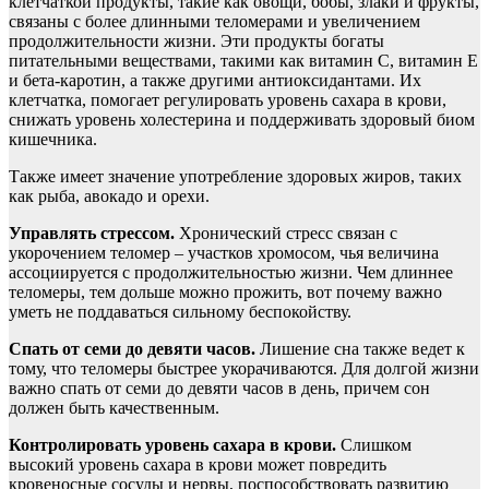
клетчаткой продукты, такие как овощи, бобы, злаки и фрукты,
связаны с более длинными теломерами и увеличением
продолжительности жизни. Эти продукты богаты
питательными веществами, такими как витамин С, витамин Е
и бета-каротин, а также другими антиоксидантами. Их
клетчатка, помогает регулировать уровень сахара в крови,
снижать уровень холестерина и поддерживать здоровый биом
кишечника.
Также имеет значение употребление здоровых жиров, таких
как рыба, авокадо и орехи.
Управлять стрессом.
Хронический стресс связан с
укорочением теломер – участков хромосом, чья величина
ассоциируется с продолжительностью жизни. Чем длиннее
теломеры, тем дольше можно прожить, вот почему важно
уметь не поддаваться сильному беспокойству.
Спать от семи до девяти часов.
Лишение сна также ведет к
тому, что теломеры быстрее укорачиваются. Для долгой жизни
важно спать от семи до девяти часов в день, причем сон
должен быть качественным.
Контролировать уровень сахара в крови.
Слишком
высокий уровень сахара в крови может повредить
кровеносные сосуды и нервы, поспособствовать развитию