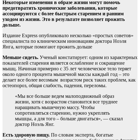
Некоторые изменения в образе жизни могут помочь
предотвратить хронические заболевания, которые
ассоциируются с более быстрым старением и ранним
уходом из жизни. Это в результате позволяет прожить
дольше.
Издание Express опубликовало несколько «простых советов»
специалиста по клиническим инновациям
доктора Ноэля
Янга, которые помогают прожить дольше
Меньше сидеть.
Ученый констатирует: одним из характерных
показателей старения является ослабление и сокращение
мышц. Начиная примерно с 35 лет человеческое тело теряет
около одного процента мышечной массы каждый год – это
делает все более весомым возрастом риск таких проблем, как
остеопороз, общая слабость, падения, переломы.
«Мы все больше ведем малоподвижный образ
жизни, хотя с возрастом становится все труднее
наращивать мышечную массу. Чтобы
сопротивляться старению, нужно укреплять
мышцы, а для того – больше двигаться», — сказал
доктор Ноэль Янг.
Есть здоровую пищу.
По словам эксперта, богатые