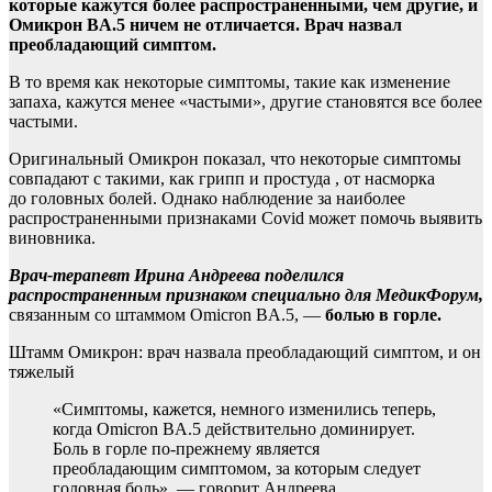
которые кажутся более распространенными, чем другие, и
Омикрон BA.5 ничем не отличается. Врач назвал
преобладающий симптом.
В то время как некоторые симптомы, такие как изменение
запаха, кажутся менее «частыми», другие становятся все более
частыми.
Оригинальный Омикрон показал, что некоторые симптомы
совпадают с такими, как грипп и простуда , от насморка
до головных болей. Однако наблюдение за наиболее
распространенными признаками Covid может помочь выявить
виновника.
Врач-терапевт Ирина Андреева поделился
распространенным признаком специально для МедикФорум,
связанным со штаммом Omicron BA.5, —
болью в горле.
Штамм Омикрон: врач назвала преобладающий симптом, и он
тяжелый
«Симптомы, кажется, немного изменились теперь,
когда Omicron BA.5 действительно доминирует.
Боль в горле по-прежнему является
преобладающим симптомом, за которым следует
головная боль», — говорит Андреева.