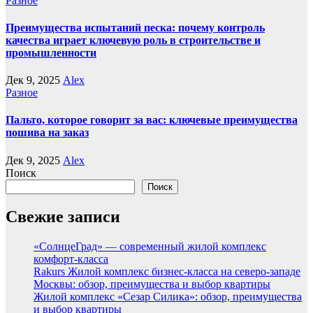
Разное
Преимущества испытаний песка: почему контроль
качества играет ключевую роль в строительстве и
промышленности
Дек 9, 2025
Alex
Разное
Пальто, которое говорит за вас: ключевые преимущества
пошива на заказ
Дек 9, 2025
Alex
Поиск
Поиск
Свежие записи
«СолнцеГрад» — современный жилой комплекс
комфорт-класса
Rakurs Жилой комплекс бизнес-класса на северо-западе
Москвы: обзор, преимущества и выбор квартиры
Жилой комплекс «Сезар Силика»: обзор, преимущества
и выбор квартиры