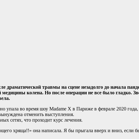
ле драматической травмы на сцене незадолго до начала панд
 медицины колена. Но после операции не все было гладко. Зв
вела.
о упала во время шоу Madame X в Париже в феврале 2020 года, и
 вынуждена отменить выступления.
ных сетях, что проходит курс лечения.
щего хряща!!» она написала. Я бы прыгала вверх и вниз, если б