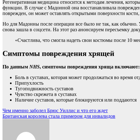
Регенеративная медицина относится к методам лечения, котор
функции. В случае с Мадонной она восстанавливала поврежденн
поврежден, он может оставлять открытыми поверхности кости, с
Но для Мадонны после операции все было не так, как обычно. 
снова зашла в соцсети. На этот раз анонсируем пересъемку до
«Счастлива, что смогла надеть свои костюмы после 10 ме
Симптомы повреждения хрящей
По данным
NHS
, симптомы повреждения хряща включают:
Боль в суставах, которая может продолжаться во время о
Припухлость
Тугоподвижность суставов
Чувство скрежета в суставах
Наличие суставов, которые блокируются или поддаются
Навигация
Чем именно заболел Брюс Уиллис и что его ждет
Британская королева стала примером для инвалидов
по
записям