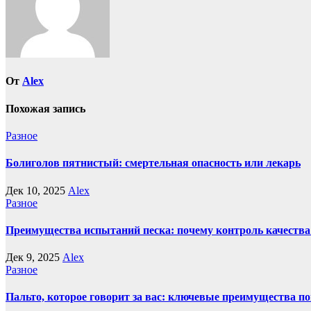
От
Alex
Похожая запись
Разное
Болиголов пятнистый: смертельная опасность или лекарь
Дек 10, 2025
Alex
Разное
Преимущества испытаний песка: почему контроль качества
Дек 9, 2025
Alex
Разное
Пальто, которое говорит за вас: ключевые преимущества по