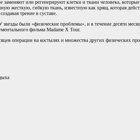
ые заменяют или регенерируют клетки и ткани человека, которы
ую жесткую, гибкую ткань, известную как хрящ, которая действу
оздавая трение в суставе.
У звезды были «физические проблемы», и в течение десяти месяц
кументального фильма Madame X Tour.
сяцев операции на костылях и множества других физических про
тдыха