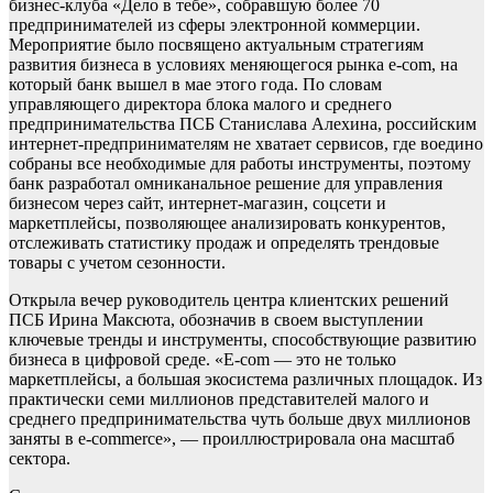
бизнес-клуба «Дело в тебе», собравшую более 70
предпринимателей из сферы электронной коммерции.
Мероприятие было посвящено актуальным стратегиям
развития бизнеса в условиях меняющегося рынка e-com, на
который банк вышел в мае этого года. По словам
управляющего директора блока малого и среднего
предпринимательства ПСБ Станислава Алехина, российским
интернет-предпринимателям не хватает сервисов, где воедино
собраны все необходимые для работы инструменты, поэтому
банк разработал омниканальное решение для управления
бизнесом через сайт, интернет-магазин, соцсети и
маркетплейсы, позволяющее анализировать конкурентов,
отслеживать статистику продаж и определять трендовые
товары с учетом сезонности.
Открыла вечер руководитель центра клиентских решений
ПСБ Ирина Максюта, обозначив в своем выступлении
ключевые тренды и инструменты, способствующие развитию
бизнеса в цифровой среде. «E-com — это не только
маркетплейсы, а большая экосистема различных площадок. Из
практически семи миллионов представителей малого и
среднего предпринимательства чуть больше двух миллионов
заняты в e-commerce», — проиллюстрировала она масштаб
сектора.