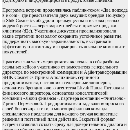
аудиторию и дифференцировать продуктовые линейки.
Программа встречи продолжилась паблик-током «Два подхода
в e-com», где представители двух ведущих брендов Hollyshop
и Shik Cosmetics обсудили преимущества и вызовы разных
моделей роста — через маркетплейсы и прямые продажи
клиентам (d2c). Участники дискуссии проанализировали,
какие стратегии позволяют сохранить устойчивое развитие,
поддерживать высокую маржинальность, выстраивать
эффективную логистику и формировать лояльное комьюнити
покупателей.
Практическая часть мероприятия включала в себя разборы
реальных кейсов участников от заместителя генерального
директора по электронной коммерции и Agile-трансформации
SHIK Cosmetics Ирины Аполихиной, серийного
предпринимателя, наставника селлеров-миллионеров,
основателя брендингового агентства Litvak Павла Литвака и
финансового директора, основателя консалтинговой
компании «Люби финансы», партнера компании «Финтабло»
Ирины Пермяковой. Предприниматели задавали вопросы из
своей бизнес-практики, а многопрофильная команда
специалистов предлагала для каждого случая конкретные
решения и поэтапный план действий. Закрытый формат
встречи позволил создать среду для доверительного диалога и
прямого обмена опытом между спикерами и участниками.