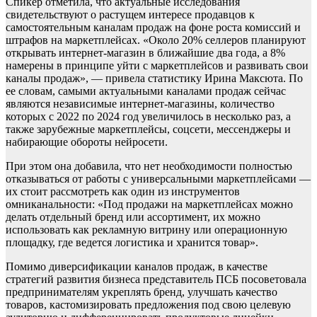
Спикер отметила, что актуальные исследования
свидетельствуют о растущем интересе продавцов к
самостоятельным каналам продаж на фоне роста комиссий и
штрафов на маркетплейсах. «Около 20% селлеров планируют
открывать интернет-магазин в ближайшие два года, а 8%
намерены в принципе уйти с маркетплейсов и развивать свои
каналы продаж», — привела статистику Ирина Максюта. По
ее словам, самыми актуальными каналами продаж сейчас
являются независимые интернет-магазины, количество
которых с 2022 по 2024 год увеличилось в несколько раз, а
также зарубежные маркетплейсы, соцсети, мессенджеры и
набирающие обороты нейросети.
При этом она добавила, что нет необходимости полностью
отказываться от работы с универсальными маркетплейсами —
их стоит рассмотреть как один из инструментов
омниканальности: «Под продажи на маркетплейсах можно
делать отдельный бренд или ассортимент, их можно
использовать как рекламную витрину или операционную
площадку, где ведется логистика и хранится товар».
Помимо диверсификации каналов продаж, в качестве
стратегий развития бизнеса представитель ПСБ посоветовала
предпринимателям укреплять бренд, улучшать качество
товаров, кастомизировать предложения под свою целевую