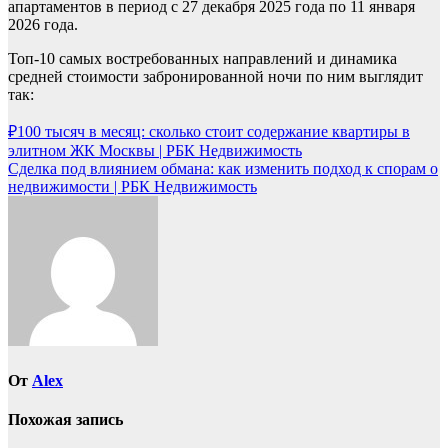
апартаментов в период с 27 декабря 2025 года по 11 января
2026 года.
Топ-10 самых востребованных направлений и динамика
средней стоимости забронированной ночи по ним выглядит
так:
Навигация
₽100 тысяч в месяц: сколько стоит содержание квартиры в
элитном ЖК Москвы | РБК Недвижимость
по
Сделка под влиянием обмана: как изменить подход к спорам о
записям
недвижимости | РБК Недвижимость
От
Alex
Похожая запись