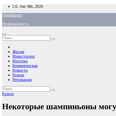
Перейти
Сб. Авг 8th, 2026
к
ДомМаркет
содержимому
Недвижимость
Жилая
Инвестиции
Ипотека
Коммерческая
Новости
Разное
Реновации
Разное
Некоторые шампиньоны могут