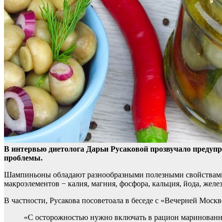
В интервью диетолога Дарьи Русаковой прозвучало предупр
проблемы.
Шампиньоны обладают разнообразными полезными свойствами, 
макроэлементов − калия, магния, фосфора, кальция, йода, жел
В частности, Русакова посоветоала в беседе с «Вечерней Мос
«С осторожностью нужно включать в рацион маринованн