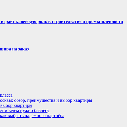
 играет ключевую роль в строительстве и промышленности
шива на заказ
класса
Москвы: обзор, преимущества и выбор квартиры
 выбор квартиры
ет и зачем нужно бизнесу
 как выбрать надёжного партнёра