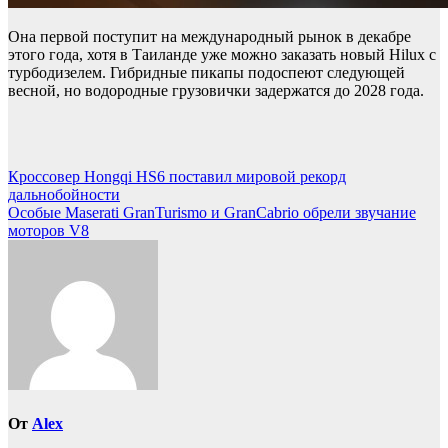
Она первой поступит на международный рынок в декабре
этого года, хотя в Таиланде уже можно заказать новый Hilux с
турбодизелем. Гибридные пикапы подоспеют следующей
весной, но водородные грузовички задержатся до 2028 года.
Навигация
Кроссовер Hongqi HS6 поставил мировой рекорд
дальнобойности
по
Особые Maserati GranTurismo и GranCabrio обрели звучание
записям
моторов V8
От
Alex