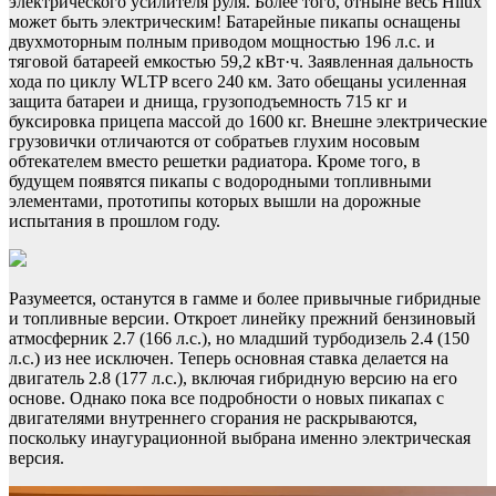
электрического усилителя руля. Более того, отныне весь Hilux
может быть электрическим! Батарейные пикапы оснащены
двухмоторным полным приводом мощностью 196 л.с. и
тяговой батареей емкостью 59,2 кВт·ч. Заявленная дальность
хода по циклу WLTP всего 240 км. Зато обещаны усиленная
защита батареи и днища, грузоподъемность 715 кг и
буксировка прицепа массой до 1600 кг. Внешне электрические
грузовички отличаются от собратьев глухим носовым
обтекателем вместо решетки радиатора. Кроме того, в
будущем появятся пикапы с водородными топливными
элементами, прототипы которых вышли на дорожные
испытания в прошлом году.
Разумеется, останутся в гамме и более привычные гибридные
и топливные версии. Откроет линейку прежний бензиновый
атмосферник 2.7 (166 л.с.), но младший турбодизель 2.4 (150
л.с.) из нее исключен. Теперь основная ставка делается на
двигатель 2.8 (177 л.с.), включая гибридную версию на его
основе. Однако пока все подробности о новых пикапах с
двигателями внутреннего сгорания не раскрываются,
поскольку инаугурационной выбрана именно электрическая
версия.