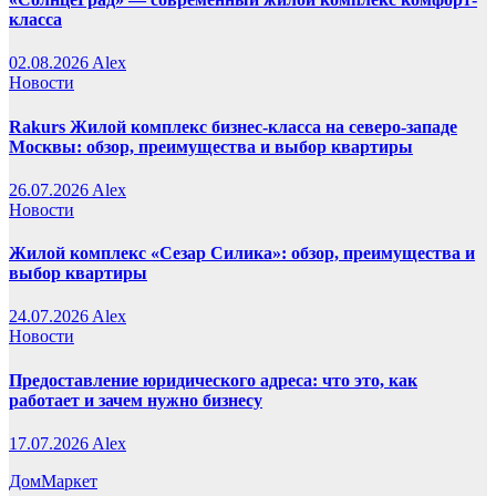
класса
02.08.2026
Alex
Новости
Rakurs Жилой комплекс бизнес-класса на северо-западе
Москвы: обзор, преимущества и выбор квартиры
26.07.2026
Alex
Новости
Жилой комплекс «Сезар Силика»: обзор, преимущества и
выбор квартиры
24.07.2026
Alex
Новости
Предоставление юридического адреса: что это, как
работает и зачем нужно бизнесу
17.07.2026
Alex
ДомМаркет