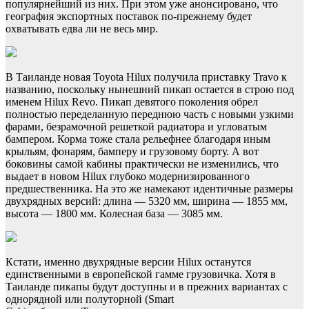
популярнейший из них. При этом уже анонсировано, что
география экспортных поставок по-прежнему будет
охватывать едва ли не весь мир.
В Таиланде новая Toyota Hilux получила приставку Travo к
названию, поскольку нынешний пикап остается в строю под
именем Hilux Revo. Пикап девятого поколения обрел
полностью переделанную переднюю часть с новыми узкими
фарами, безрамочной решеткой радиатора и угловатым
бампером. Корма тоже стала рельефнее благодаря иным
крыльям, фонарям, бамперу и грузовому борту. А вот
боковины самой кабины практически не изменились, что
выдает в новом Hilux глубоко модернизированного
предшественника. На это же намекают идентичные размеры
двухрядных версий: длина — 5320 мм, ширина — 1855 мм,
высота — 1800 мм. Колесная база — 3085 мм.
Кстати, именно двухрядные версии Hilux останутся
единственными в европейской гамме грузовичка. Хотя в
Таиланде пикапы будут доступны и в прежних вариантах с
однорядной или полуторной (Smart