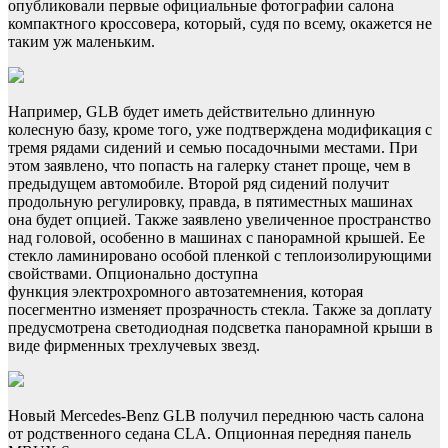
опубликовали первые официальные фотографии салона
компактного кроссовера, который, судя по всему, окажется не
таким уж маленьким.
Например, GLB будет иметь действительно длинную
колесную базу, кроме того, уже подтверждена модификация с
тремя рядами сидений и семью посадочными местами. При
этом заявлено, что попасть на галерку станет проще, чем в
предыдущем автомобиле. Второй ряд сидений получит
продольную регулировку, правда, в пятиместных машинах
она будет опцией. Также заявлено увеличенное пространство
над головой, особенно в машинах с панорамной крышей. Ее
стекло ламинировано особой пленкой с теплоизолирующими
свойствами. Опционально доступна
функция электрохромного автозатемнения, которая
посегментно изменяет прозрачность стекла. Также за доплату
предусмотрена светодиодная подсветка панорамной крыши в
виде фирменных трехлучевых звезд.
Новый Mercedes‑Benz GLB получил переднюю часть салона
от родственного седана CLA. Опционная передняя панель