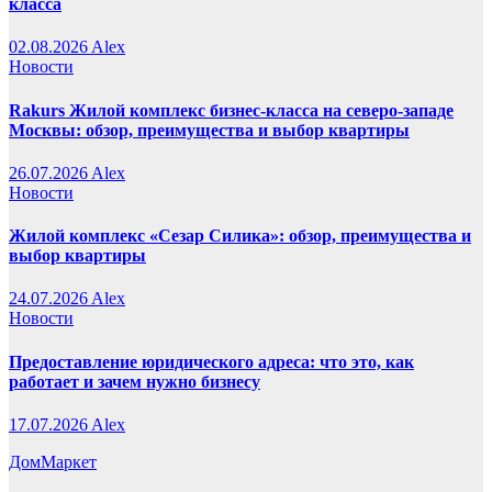
класса
02.08.2026
Alex
Новости
Rakurs Жилой комплекс бизнес-класса на северо-западе
Москвы: обзор, преимущества и выбор квартиры
26.07.2026
Alex
Новости
Жилой комплекс «Сезар Силика»: обзор, преимущества и
выбор квартиры
24.07.2026
Alex
Новости
Предоставление юридического адреса: что это, как
работает и зачем нужно бизнесу
17.07.2026
Alex
ДомМаркет