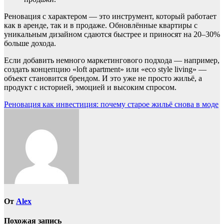
Реновация с характером — это инструмент, который работает
как в аренде, так и в продаже. Обновлённые квартиры с
уникальным дизайном сдаются быстрее и приносят на 20–30%
больше дохода.
Если добавить немного маркетингового подхода — например,
создать концепцию «loft apartment» или «eco style living» —
объект становится брендом. И это уже не просто жильё, а
продукт с историей, эмоцией и высоким спросом.
Навигация
Реновация как инвестиция: почему старое жильё снова в моде
по
записям
От
Alex
Похожая запись