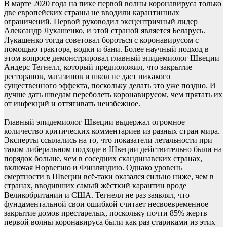
В марте 2020 года на пике первой волны коронавируса только
две европейских страны
не вводили карантинных
ограничений. Первой руководил эксцентричный лидер
Александр Лукашенко, и этой страной является Беларусь.
Лукашенко тогда советовал бороться с коронавирусом с
помощью трактора, водки и бани. Более научный подход в
этом вопросе демонстрировал главный эпидемиолог Швеции
Андерс Тегнелл, который предположил, что закрытие
ресторанов, магазинов и школ не даст никакого
существенного эффекта, поскольку делать это уже поздно. И
лучше дать шведам переболеть коронавирусом, чем прятать их
от инфекций и оттягивать неизбежное.
Главный эпидемиолог Швеции выдержал огромное
количество критических комментариев из разных стран мира.
Эксперты ссылались на то, что показатели летальности при
таком либеральном подходе в Швеции действительно были на
порядок больше, чем в соседних скандинавских странах,
включая Норвегию и Финляндию. Однако уровень
смертности в Швеции всё-таки оказался сильно ниже, чем в
странах, вводивших самый жёсткий карантин вроде
Великобритании и США. Тегнелл не раз заявлял, что
фундаментальной свои ошибкой считает несвоевременное
закрытие домов престарелых, поскольку почти 85% жертв
первой волны коронавируса были как раз стариками из этих